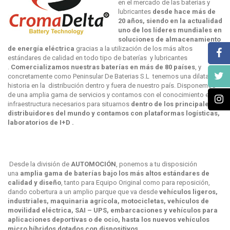
en el mercado de las baterías y
lubricantes
desde hace más de
20 años, siendo en la actualidad
uno de los líderes mundiales en
soluciones de almacenamiento
de energía eléctrica
gracias a la utilización de los más altos
estándares de calidad en todo tipo de baterías y lubricantes
.
Comercializamos nuestras baterías en más de 80 países
, y
concretamente como Peninsular De Baterias S.L tenemos una dilatada
historia en la distribución dentro y fuera de nuestro país. Disponemos
de una amplia gama de servicios y contamos con el conocimiento e
infraestructura necesarios para situarnos
dentro de los principales
distribuidores del mundo y contamos con plataformas logísticas,
laboratorios de I+D .
Desde la división de
AUTOMOCIÓN
, ponemos a tu disposición
una
amplia gama de baterías bajo los más altos estándares de
calidad y diseño
, tanto para Equipo Original como para reposición,
dando cobertura a un amplio parque que va desde
vehículos ligeros,
industriales, maquinaria agrícola, motocicletas, vehículos de
movilidad eléctrica, SAI – UPS, embarcaciones y vehículos para
aplicaciones deportivas o de ocio, hasta los nuevos vehículos
micro híbridos dotados con dispositivos