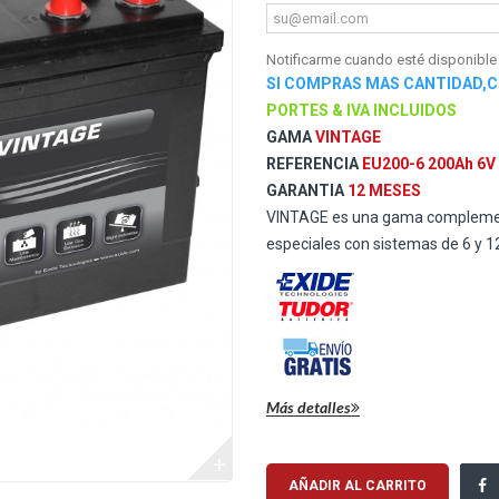
Notificarme cuando esté disponible
SI COMPRAS MAS CANTIDAD,
PORTES & IVA INCLUIDOS
GAMA
VINTAGE
REFERENCIA
EU200-6 200Ah 6V
GARANTIA
12 MESES
VINTAGE es una gama complement
especiales con sistemas de 6 y 1
Más detalles
+
Enviar a un amigo
AÑADIR AL CARRITO