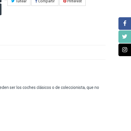
Tuitear
Compartir
Pinterest
Facebook!
den ser los coches clásicos o de coleccionista, que no