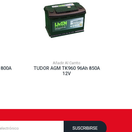
Añadir Al Carrito
 800A
TUDOR AGM TK960 96Ah 850A
TUDO
12V
SUSCRIBIRSE