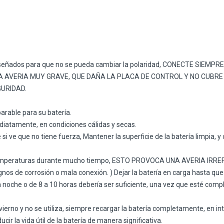
 diseñados para que no se pueda cambiar la polaridad, CONECTE SIEMPR
CE UNA AVERIA MUY GRAVE, QUE DAÑA LA PLACA DE CONTROL Y NO CUBR
EGURIDAD.
parable para su batería.
diatamente, en condiciones cálidas y secas.
ce si ve que no tiene fuerza, Mantener la superficie de la batería limpi
as temperaturas durante mucho tiempo, ESTO PROVOCA UNA AVERIA IRR
gnos de corrosión o mala conexión. ) Dejar la batería en carga hasta qu
la noche o de 8 a 10 horas debería ser suficiente, una vez que esté 
invierno y no se utiliza, siempre recargar la batería completamente, en 
ir la vida útil de la batería de manera significativa.