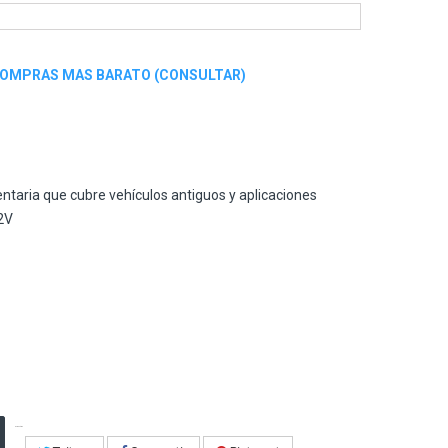
COMPRAS MAS BARATO (CONSULTAR)
aria que cubre vehículos antiguos y aplicaciones
2V
¡Compartir en