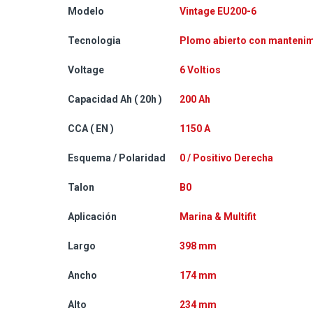
Modelo
Vintage EU200-6
Tecnologia
Plomo abierto con manteni
Voltage
6 Voltios
Capacidad Ah ( 20h )
200 Ah
CCA ( EN )
1150 A
Esquema / Polaridad
0 / Positivo Derecha
Talon
B0
Aplicación
Marina & Multifit
Largo
398 mm
Ancho
174 mm
Alto
234 mm